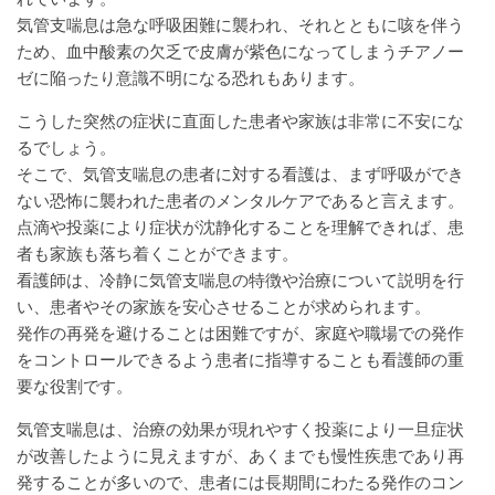
気管支喘息は急な呼吸困難に襲われ、それとともに咳を伴う
ため、血中酸素の欠乏で皮膚が紫色になってしまうチアノー
ゼに陥ったり意識不明になる恐れもあります。
こうした突然の症状に直面した患者や家族は非常に不安にな
るでしょう。
そこで、気管支喘息の患者に対する看護は、まず呼吸ができ
ない恐怖に襲われた患者のメンタルケアであると言えます。
点滴や投薬により症状が沈静化することを理解できれば、患
者も家族も落ち着くことができます。
看護師は、冷静に気管支喘息の特徴や治療について説明を行
い、患者やその家族を安心させることが求められます。
発作の再発を避けることは困難ですが、家庭や職場での発作
をコントロールできるよう患者に指導することも看護師の重
要な役割です。
気管支喘息は、治療の効果が現れやすく投薬により一旦症状
が改善したように見えますが、あくまでも慢性疾患であり再
発することが多いので、患者には長期間にわたる発作のコン