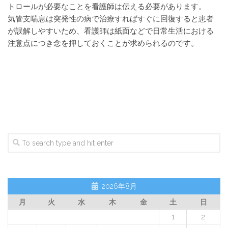
トロールが必要なことを看護師は伝える必要があります。
気管支喘息は突発性の病で治療すればすぐに回復すると患者
が誤解しやすいため、看護師は紙面などで日常生活における
注意点につき念を押しておくことが求められるのです。
2026年8月
月
火
水
木
金
土
日
1
2