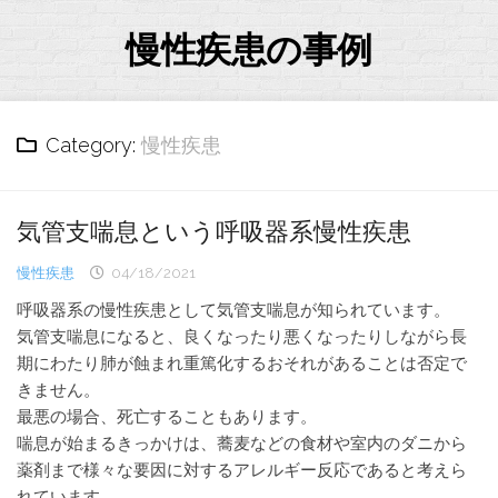
Skip
to
慢性疾患の事例
content
Category:
慢性疾患
気管支喘息という呼吸器系慢性疾患
慢性疾患
04/18/2021
呼吸器系の慢性疾患として気管支喘息が知られています。
気管支喘息になると、良くなったり悪くなったりしながら長
期にわたり肺が蝕まれ重篤化するおそれがあることは否定で
きません。
最悪の場合、死亡することもあります。
喘息が始まるきっかけは、蕎麦などの食材や室内のダニから
薬剤まで様々な要因に対するアレルギー反応であると考えら
れています。