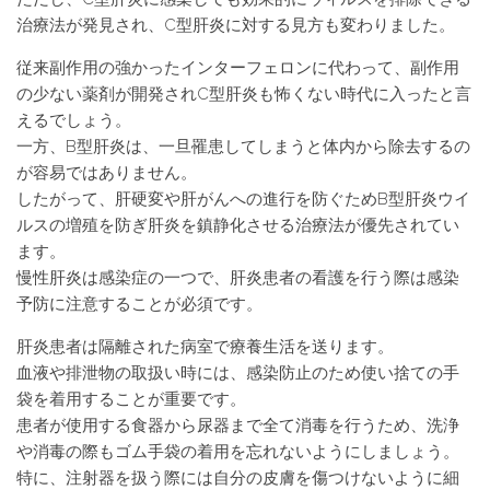
治療法が発見され、C型肝炎に対する見方も変わりました。
従来副作用の強かったインターフェロンに代わって、副作用
の少ない薬剤が開発されC型肝炎も怖くない時代に入ったと言
えるでしょう。
一方、B型肝炎は、一旦罹患してしまうと体内から除去するの
が容易ではありません。
したがって、肝硬変や肝がんへの進行を防ぐためB型肝炎ウイ
ルスの増殖を防ぎ肝炎を鎮静化させる治療法が優先されてい
ます。
慢性肝炎は感染症の一つで、肝炎患者の看護を行う際は感染
予防に注意することが必須です。
肝炎患者は隔離された病室で療養生活を送ります。
血液や排泄物の取扱い時には、感染防止のため使い捨ての手
袋を着用することが重要です。
患者が使用する食器から尿器まで全て消毒を行うため、洗浄
や消毒の際もゴム手袋の着用を忘れないようにしましょう。
特に、注射器を扱う際には自分の皮膚を傷つけないように細