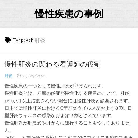
Skip
to
慢性疾患の事例
content
Tagged:
肝炎
慢性肝炎の関わる看護師の役割
肝炎
03/29/2021
慢性疾患の一つとして慢性肝炎が挙げられます。
慢性肝炎とは、肝臓の炎症が慢性化する疾患のことで、肝炎
が6か月以上治癒されない場合には慢性肝炎と診断されます。
日本では慢性肝炎におけるC型肝炎ウイルスがおよそ８割、B
型肝炎ウイルスの感染がおよぼ２割とされています。
慢性肝炎が肝硬変や肝がんに進行することも珍しくありませ
ん。
ただし、C型肝炎に感染しても効果的にウィルスを排除できる